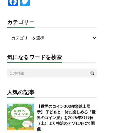
F
T
ac
w
e
itt
カテゴリー
b
er
o
o
k
気になるワードを検索
人気の記事
【世界のコイン300種類以上展
示】 子どもと一緒に楽しめる「世
界のコイン展」を2025年8月9日
（土）より横浜のアソビルにて開
催