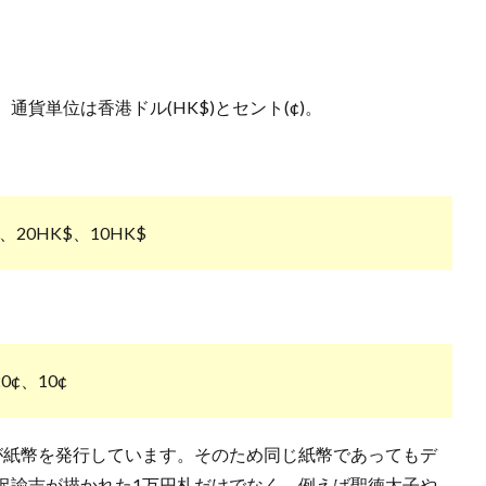
貨単位は香港ドル(HK$)とセント(¢)。
$、20HK$、10HK$
0¢、10¢
紙幣を発行しています。そのため同じ紙幣であってもデ
沢諭吉が描かれた1万円札だけでなく、例えば聖徳太子や