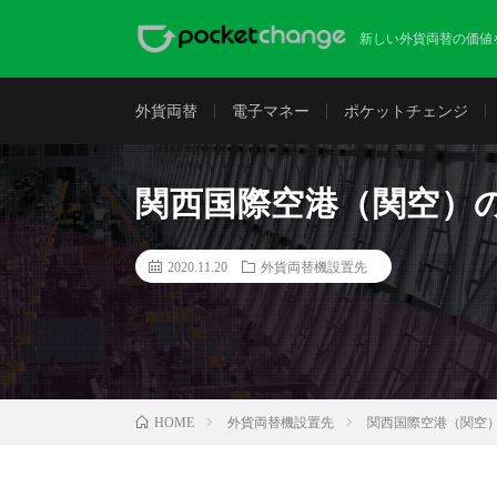
新しい外貨両替の価値
外貨両替
電子マネー
ポケットチェンジ
関西国際空港（関空）
2020.11.20
外貨両替機設置先
外貨両替機設置先
関西国際空港（関空
HOME