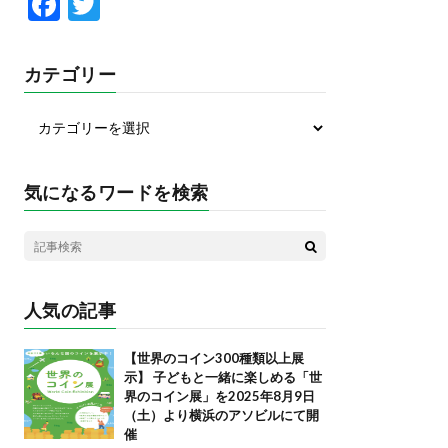
F
T
ac
w
e
itt
カテゴリー
b
er
o
o
k
気になるワードを検索
人気の記事
【世界のコイン300種類以上展
示】 子どもと一緒に楽しめる「世
界のコイン展」を2025年8月9日
（土）より横浜のアソビルにて開
催