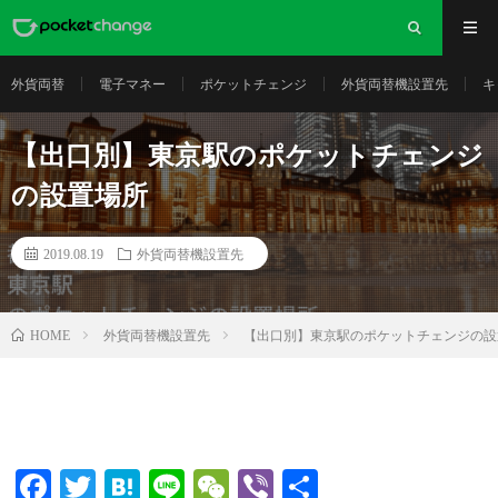
外貨両替
電子マネー
ポケットチェンジ
外貨両替機設置先
キ
【出口別】東京駅のポケットチェンジ
の設置場所
2019.08.19
外貨両替機設置先
外貨両替機設置先
【出口別】東京駅のポケットチェンジの設
HOME
F
T
H
Li
W
Vi
S