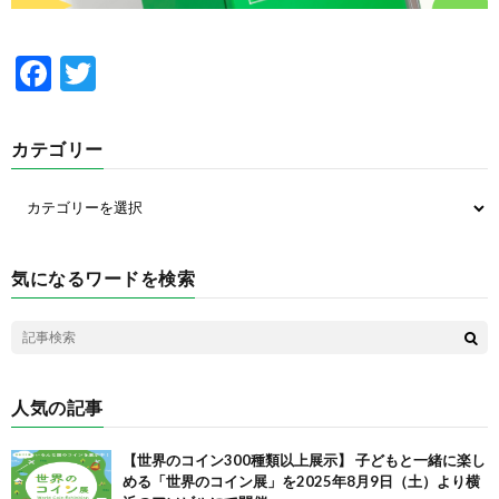
F
T
ac
w
e
itt
カテゴリー
b
er
o
o
k
気になるワードを検索
人気の記事
【世界のコイン300種類以上展示】 子どもと一緒に楽し
める「世界のコイン展」を2025年8月9日（土）より横