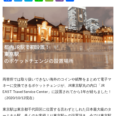
ac
w
at
n
e
b
h
e
itt
e
e
C
er
ar
b
er
n
h
e
o
a
at
o
k
両替所では取り扱いできない海外のコインや紙幣をまとめて電子マ
ネーに交換できるポケットチェンジが、JR東京駅丸の内口「JR
EAST Travel Service Center」に設置されてから1年が経ちました！
（2020/10/12現在）
東京駅は東京都千代田区に位置する言わずとしれた日本最大級のタ
ーミナル駅。多くのお客様より東京駅への設置頂き、今では東京駅