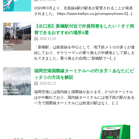
2020年3月より、京急線6駅の駅名が変更されることが発表
されました。 https://www.keikyu.co.jp/company/news/2[…]
【出口別】新橋駅付近で外貨両替をしたい！すぐ両
替できるおすすめの場所6選
2020.11.05
「新橋駅」は銀座線を中心として、地下鉄メトロの多くが連
結しており、サラリーマンの乗り換えの中継地として親しま
れてきました。乗り換えの合間に”新橋駅で一[…]
福岡空港国際線ターミナルへの行き方！あなたにピ
ッタリの方法を解説
2020.02.25
福岡空港には国内線と国際線があります。2つのターミナル
はやや離れており、国内線ターミナルには地下鉄の駅がある
一方で国際線ターミナルには鉄道の駅はなく、[…]