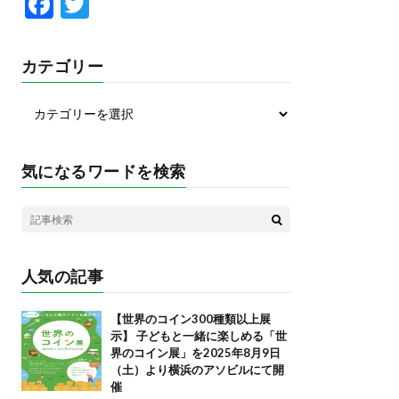
F
T
ac
w
e
itt
カテゴリー
b
er
o
o
k
気になるワードを検索
人気の記事
【世界のコイン300種類以上展
示】 子どもと一緒に楽しめる「世
界のコイン展」を2025年8月9日
（土）より横浜のアソビルにて開
催