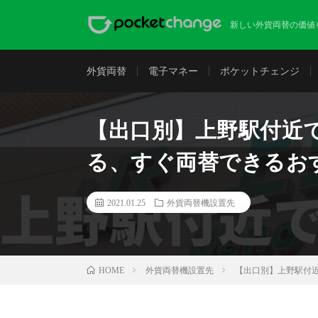
新しい外貨両替の価値
外貨両替
電子マネー
ポケットチェンジ
【出口別】上野駅付近
る、すぐ両替できるお
2021.01.25
外貨両替機設置先
外貨両替機設置先
【出口別】上野駅付
HOME